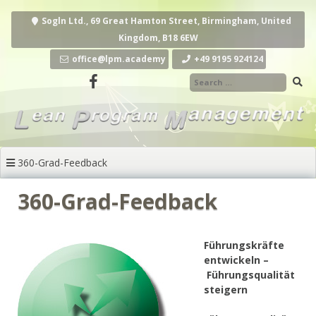
Zum
Inhalt
Sogln Ltd., 69 Great Hamton Street, Birmingham, United
springen
Kingdom, B18 6EW
office@lpm.academy
+49 9195 924124‬
360-Grad-Feedback
360-Grad-Feedback
Führungskräfte
entwickeln –
Führungsqualität
steigern