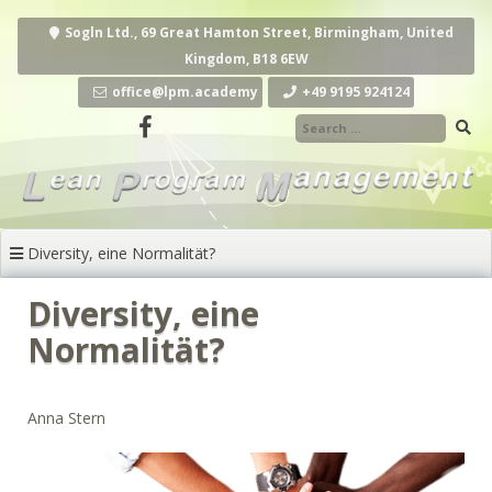
Zum
Inhalt
Sogln Ltd., 69 Great Hamton Street, Birmingham, United
springen
Kingdom, B18 6EW
office@lpm.academy
+49 9195 924124‬
Diversity, eine Normalität?
Diversity, eine
Normalität?
Anna Stern